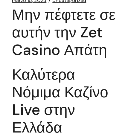
marzo 15, 2025
Uncategorized
Μην πέφτετε σε
αυτήν την Zet
Casino Απάτη
Καλύτερα
Νόμιμα Καζίνο
Live στην
Ελλάδα