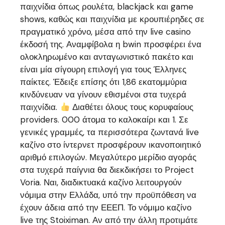
παιχνίδια όπως ρουλέτα, blackjack και game
shows, καθώς και παιχνίδια με κρουπιέρηδες σε
πραγματικό χρόνο, μέσα από την live casino
έκδοσή της. Αναμφίβολα η bwin προσφέρει ένα
ολοκληρωμένο και ανταγωνιστικό πακέτο και
είναι μία σίγουρη επιλογή για τους Έλληνες
παίκτες. Έδειξε επίσης ότι 1,86 εκατομμύρια
κινδύνευαν να γίνουν εθισμένοι στα τυχερά
παιχνίδια.
Διαθέτει όλους τους κορυφαίους
providers. 000 άτομα το καλοκαίρι και 1. Σε
γενικές γραμμές, τα περισσότερα ζωντανά live
καζίνο στο ίντερνετ προσφέρουν ικανοποιητικό
αριθμό επιλογών. Μεγαλύτερο μερίδιο αγοράς
στα τυχερά παίγνια θα διεκδικήσει το Project
Voria. Ναι, διαδικτυακά καζίνο λειτουργούν
νόμιμα στην Ελλάδα, υπό την προϋπόθεση να
έχουν άδεια από την ΕΕΕΠ. Το νόμιμο καζίνο
live της Stoiximan. Αν από την άλλη προτιμάτε