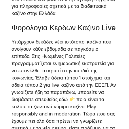
για πληροφορίες σχετικά με τα διαδικτυακά
καζίνο στην Ελλάδα.
Φορολογια Κερδων Καζινο Live
Υπάρχουν δεκάδες νέοι ιστότοποι καζίνο που
ανοίγουν κάθε εβδομάδα σε παγκόσμιο
επίπεδο. Στις Ηνωμένες Πολιτείες
προγραμματίζεται ενημερωτική εκστρατεία για
να επανέλθει το κρασί στην καρδιά της
κοινωνίας. Έλαβε άδεια τύπου 1 στοίχημα και
άδεια τύπου 2 για live καζίνο από την ΕΕΕΠ. Αν
γνωρίζετε ήδη τα παραπάνω, μπορείτε να
διαβάσετε απευθείας εδώ
ποια είναι τα
καλύτερα ζωντανά νόμιμα καζίνο. Play
responsibly and in moderation. Τώρα που σας
έχουμε πει όλα όσα πρέπει να γνωρίζετε
σχετικά με τα νέα casino, είστε πρόθυμοι να τα