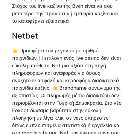
Στόχος του live καζίνο της Bwin είναι να σου
μεταφέρει την πραγματική εμπειρία καζίνο και
το καταφέρνει εξαιρετικά.
Netbet
Προσφέρει τον μεγαλύτερο αριθμό
παιχνιδιών. Η επιλογή ενός live casino δεν είναι
εύκολη υπόθεση. Net μια αξιόπιστη πηγή
πληροφοριών και αναφοράς για όσους
αναζητούν ασφαλή και κερδοφόρα διαδικτυακά
παιχνίδια καζίνο.
Brandname συνώνυμο της
αξιοπιστίας. Οι πληρωμές μέσω διαδικτύου δεν
περιορίζονται στην Τσεχική Δημοκρατία. Στο νέο
Foxbet δώσαμε βαρύτητα στην εύκολη
πλοήγηση με λίγα κλικ, σε νέες υπηρεσίες
όπως εμπλουτισμένα στατιστικά ή εργαλεία και
στο mobile site μας. Net, την έγκυρη πηγή σας