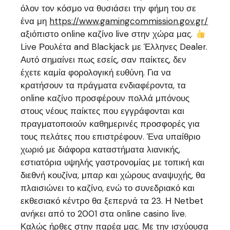
όλον τον κόσμο να θυσιάσει την φήμη του σε
ένα μη
https://www.gamingcommission.gov.gr/
αξιόπιστο online καζίνο live στην χώρα μας.
Live Ρουλέτα and Blackjack με Έλληνες Dealer.
Αυτό σημαίνει πως εσείς, σαν παίκτες, δεν
έχετε καμία φορολογική ευθύνη. Για να
κρατήσουν τα πράγματα ενδιαφέροντα, τα
online καζίνο προσφέρουν πολλά μπόνους
στους νέους παίκτες που εγγράφονται και
πραγματοποιούν καθημερινές προσφορές για
τους πελάτες που επιστρέφουν. Ένα υπαίθριο
χωριό με διάφορα καταστήματα λιανικής,
εστιατόρια υψηλής γαστρονομίας με τοπική και
διεθνή κουζίνα, μπαρ και χώρους αναψυχής, θα
πλαισιώνει το καζίνο, ενώ το συνεδριακό και
εκθεσιακό κέντρο θα ξεπερνά τα 23. Η Netbet
ανήκει από το 2001 στα online casino live.
Καλώς ήρθες στην παρέα μας. Με την ισχύουσα