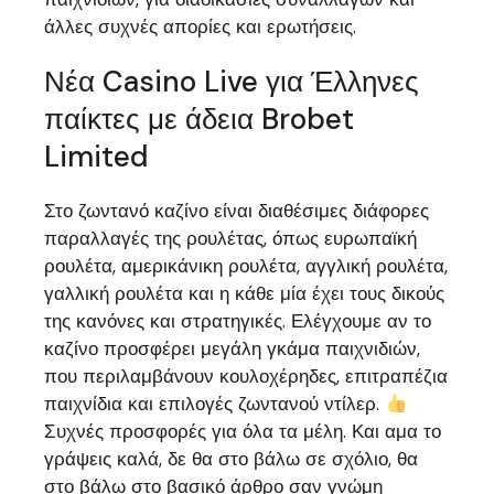
άλλες συχνές απορίες και ερωτήσεις.
Νέα Casino Live για Έλληνες
παίκτες με άδεια Brobet
Limited
Στο ζωντανό καζίνο είναι διαθέσιμες διάφορες
παραλλαγές της ρουλέτας, όπως ευρωπαϊκή
ρουλέτα, αμερικάνικη ρουλέτα, αγγλική ρουλέτα,
γαλλική ρουλέτα και η κάθε μία έχει τους δικούς
της κανόνες και στρατηγικές. Ελέγχουμε αν το
καζίνο προσφέρει μεγάλη γκάμα παιχνιδιών,
που περιλαμβάνουν κουλοχέρηδες, επιτραπέζια
παιχνίδια και επιλογές ζωντανού ντίλερ.
Συχνές προσφορές για όλα τα μέλη. Και αμα το
γράψεις καλά, δε θα στο βάλω σε σχόλιο, θα
στο βάλω στο βασικό άρθρο σαν γνώμη