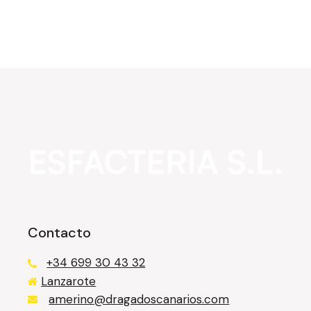
Contacto
+34 699 30 43 32
Lanzarote
казино лев
amerino@dragadoscanarios.com