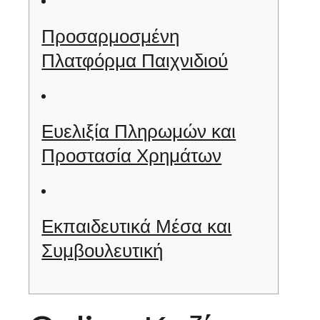
Προσαρμοσμένη
Πλατφόρμα Παιχνιδιού
Ευελιξία Πληρωμών και
Προστασία Χρημάτων
Εκπαιδευτικά Μέσα και
Συμβουλευτική