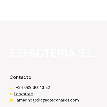
Contacto
+34 699 30 43 32
Lanzarote
казино лев
amerino@dragadoscanarios.com