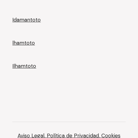
Idamantoto
lhamtoto
Ilhamtoto
Aviso Legal.
Política de Privacidad.
Cookies