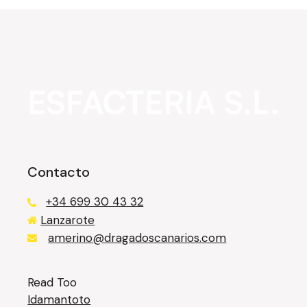
Contacto
+34 699 30 43 32
Lanzarote
казино лев
amerino@dragadoscanarios.com
Read Too
Idamantoto