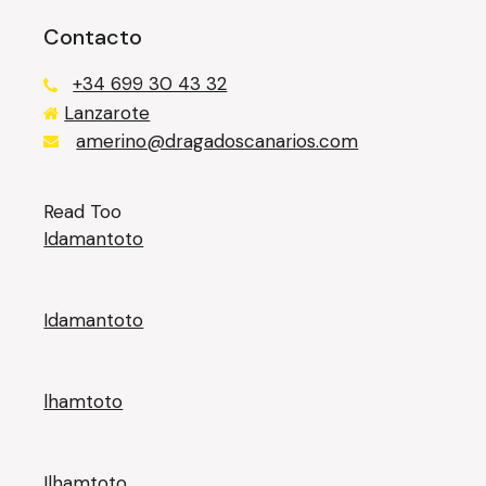
Contacto
+34 699 30 43 32
Lanzarote
казино лев
amerino@dragadoscanarios.com
Read Too
Idamantoto
Idamantoto
lhamtoto
Ilhamtoto