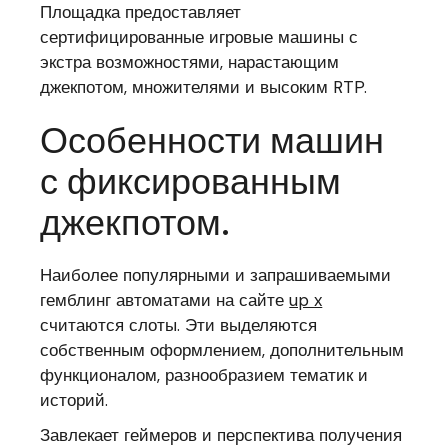
Площадка предоставляет
сертифицированные игровые машины с
экстра возможностями, нарастающим
джекпотом, множителями и высоким RTP.
Особенности машин
с фиксированным
джекпотом.
Наиболее популярными и запрашиваемыми
гемблинг автоматами на сайте
up x
считаются слоты. Эти выделяются
собственным оформлением, дополнительным
функционалом, разнообразием тематик и
историй.
Завлекает геймеров и перспектива получения