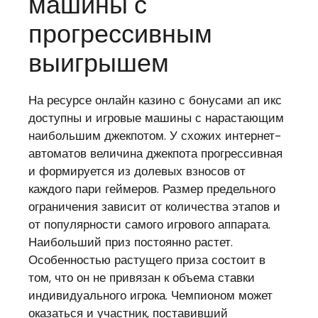
машины с
прогрессивным
выигрышем
На ресурсе онлайн казино с бонусами ап икс
доступны и игровые машины с нарастающим
наибольшим джекпотом. У схожих интернет-
автоматов величина джекпота прогрессивная
и формируется из долевых взносов от
каждого пари геймеров. Размер предельного
ограничения зависит от количества этапов и
от популярности самого игрового аппарата.
Наибольший приз постоянно растет.
Особенностью растущего приза состоит в
том, что он не привязан к объема ставки
индивидуального игрока. Чемпионом может
оказаться и участник, поставивший